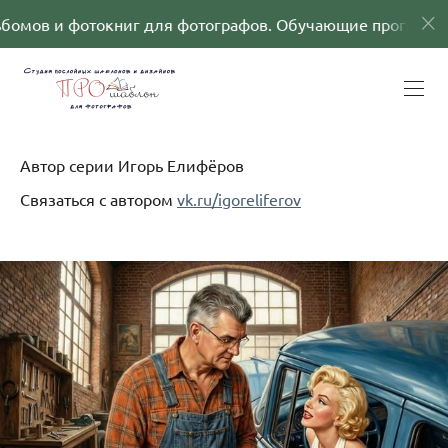
 для фотографов. Обучающие программы
Шабло
Автор серии Игорь Елифёров
Связаться с автором
vk.ru/igoreliferov