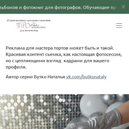
г для фотографов. Обучающие программы
Шабло
Реклама для мастера тортов может быть и такой.
Красивая контент съемка, как настоящая фотосессия,
но с цепляющими взгляд кадрами для вашего
профиля.
Автор серии Бутко Наталья
vk.com/butkonataly