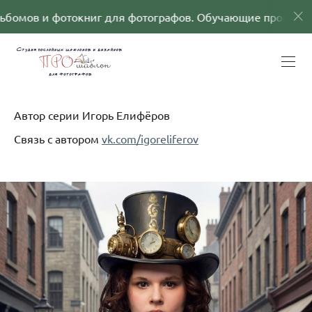
книг для фотографов. Обучающие программы
Ша
Автор серии Игорь Елифёров
Связь с автором
vk.com/igoreliferov